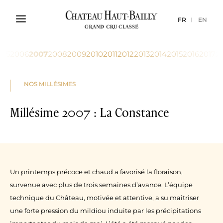
FR
EN
005
2006
2007
2008
2009
2010
2011
2012
2013
2014
2015
2016
2017
2
NOS MILLÉSIMES
Millésime 2007 : La Constance
Un printemps précoce et chaud a favorisé la floraison,
survenue avec plus de trois semaines d’avance. L’équipe
technique du Château, motivée et attentive, a su maîtriser
une forte pression du mildiou induite par les précipitations