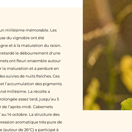
9 un millésime mémorable. Les
use du vignoble ont été
gne et à la maturation du raisin.
nt retardé le débourrement d'une
rnets ont fleuri ensemble autour
ur la maturation et a perduré en
 suivies de nuits fraîches. Ces
s et l’accumulation des pigments.
grand millésime. La récolte a
rolongée assez tard, jusqu’au 5
r de l’après-midi. Cabernets
 au 14 octobre. La structure des
pression aromatique très pure de
 (autour de 26°C) a participé à