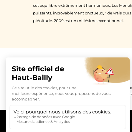
cet équilibre extrêmement harmonieux. Les Merlots
puissants, incroyablement onctueux, " de vrais purs s
plénitude. 2009 est un millésime exceptionnel.
Château Hau
La Parde Hau