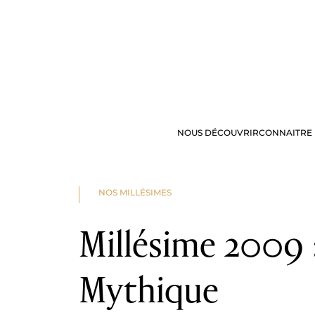
2025
2024
2023
2022
2021
2020
2019
2018
2017
2016
2015
2014
NOUS DÉCOUVRIR
CONNAITRE 
2013
2012
2011
2010
NOS OFFRES
VISITE & DÉG
2009
NOS MILLÉSIMES
2008
2007
2006
Millésime 2009 
2005
2004
2003
2002
Mythique
2001
2000
1999
1998